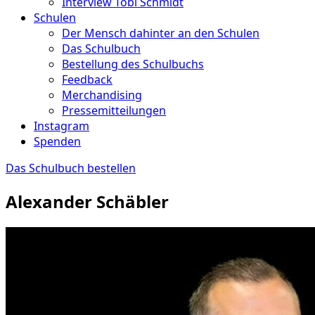
Interview Tobi Schmidt
Schulen
Der Mensch dahinter an den Schulen
Das Schulbuch
Bestellung des Schulbuchs
Feedback
Merchandising
Pressemitteilungen
Instagram
Spenden
Das Schulbuch bestellen
Alexander Schäbler