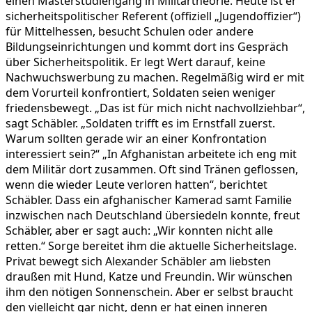
einen Masterstudiengang in Militärtheorie. Heute ist er
sicherheitspolitischer Referent (offiziell „Jugendoffizier“)
für Mittelhessen, besucht Schulen oder andere
Bildungseinrichtungen und kommt dort ins Gespräch
über Sicherheitspolitik. Er legt Wert darauf, keine
Nachwuchswerbung zu machen. Regelmäßig wird er mit
dem Vorurteil konfrontiert, Soldaten seien weniger
friedensbewegt. „Das ist für mich nicht nachvollziehbar“,
sagt Schäbler. „Soldaten trifft es im Ernstfall zuerst.
Warum sollten gerade wir an einer Konfrontation
interessiert sein?“ „In Afghanistan arbeitete ich eng mit
dem Militär dort zusammen. Oft sind Tränen geflossen,
wenn die wieder Leute verloren hatten“, berichtet
Schäbler. Dass ein afghanischer Kamerad samt Familie
inzwischen nach Deutschland übersiedeln konnte, freut
Schäbler, aber er sagt auch: „Wir konnten nicht alle
retten.“ Sorge bereitet ihm die aktuelle Sicherheitslage.
Privat bewegt sich Alexander Schäbler am liebsten
draußen mit Hund, Katze und Freundin. Wir wünschen
ihm den nötigen Sonnenschein. Aber er selbst braucht
den vielleicht gar nicht, denn er hat einen inneren